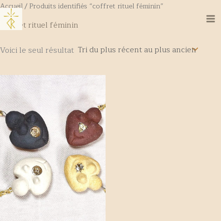
Aller
Accueil
/ Produits identifiés “coffret rituel féminin”
Ma
au
coffret rituel féminin
Me
contenu
Voici le seul résultat