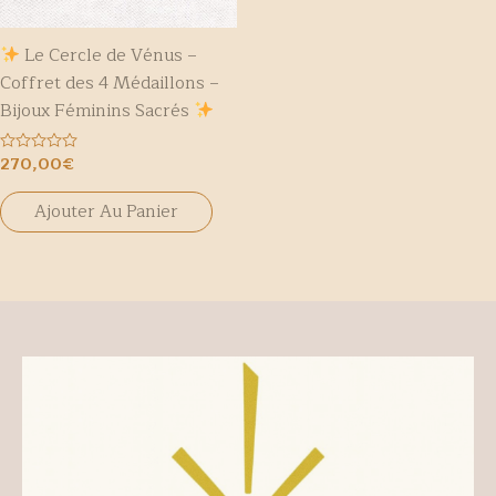
Le Cercle de Vénus –
Coffret des 4 Médaillons –
Bijoux Féminins Sacrés
270,00
€
Note
0
sur
Ajouter Au Panier
5