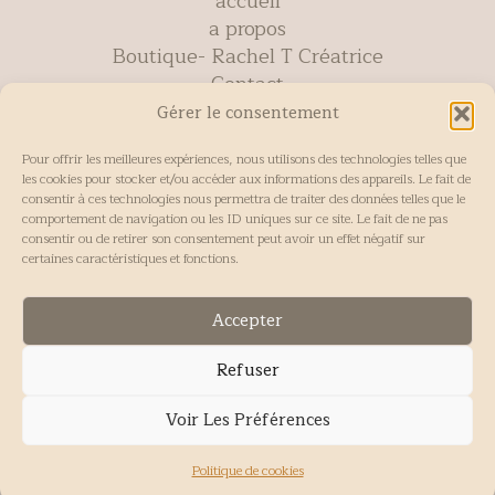
accueil
a propos
Boutique- Rachel T Créatrice
Contact
Panier
Gérer le consentement
Contact
Pour offrir les meilleures expériences, nous utilisons des technologies telles que
les cookies pour stocker et/ou accéder aux informations des appareils. Le fait de
consentir à ces technologies nous permettra de traiter des données telles que le
+33 6 12 88 20 83 Cannes France
comportement de navigation ou les ID uniques sur ce site. Le fait de ne pas
Légal
consentir ou de retirer son consentement peut avoir un effet négatif sur
certaines caractéristiques et fonctions.
Mentions légales & Politique de confidentialité
Conditions Générales de Vente (CGV)
Accepter
Refuser
Copyright © 2026 Rachel T Créatrice | Powered by
Voir Les Préférences
Rachel T Créatrice
Politique de cookies